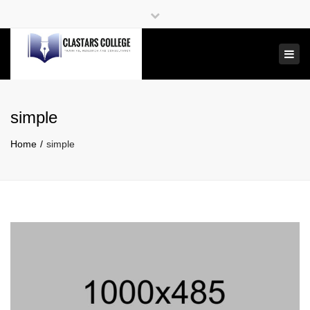
×
Close
top
Tog
bar
navi
simple
Home
simple